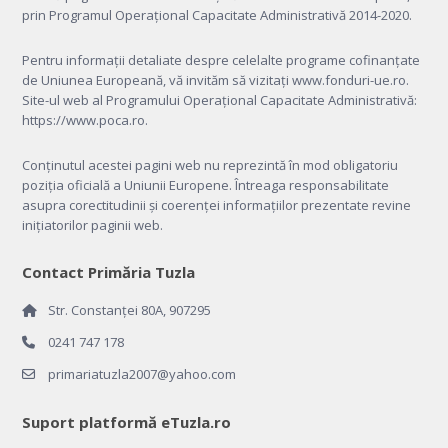
prin Programul Operațional Capacitate Administrativă 2014-2020.
Pentru informații detaliate despre celelalte programe cofinanțate
de Uniunea Europeană, vă invităm să vizitați
www.fonduri-ue.ro
.
Site-ul web al Programului Operațional Capacitate Administrativă:
https://www.poca.ro
.
Conținutul acestei pagini web nu reprezintă în mod obligatoriu
poziția oficială a Uniunii Europene. Întreaga responsabilitate
asupra corectitudinii și coerenței informațiilor prezentate revine
inițiatorilor paginii web.
Contact Primăria Tuzla
Str. Constanței 80A, 907295
0241 747 178
primariatuzla2007@yahoo.com
Suport platformă eTuzla.ro