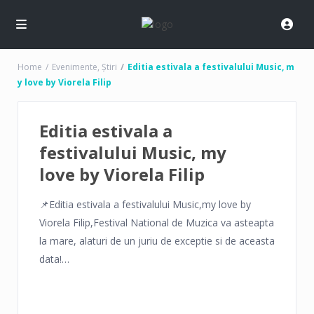
Home
Evenimente
,
Știri
Editia estivala a festivalului Music, m
y love by Viorela Filip
Editia estivala a
festivalului Music, my
love by Viorela Filip
📌Editia estivala a festivalului Music,my love by
Viorela Filip,Festival National de Muzica va asteapta
la mare, alaturi de un juriu de exceptie si de aceasta
data!
📌Unde? TUZLA
📍Cand? 3-4 AUGUST !!!
✅Va asteptam cu drag la Centrul pentru Tineret Ion