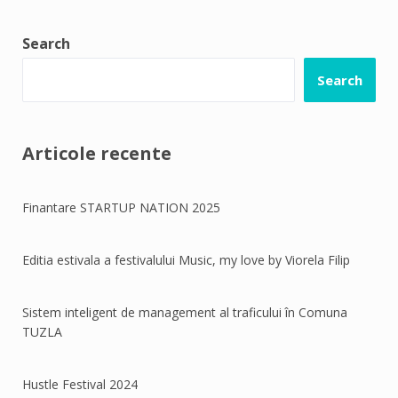
eligibil și ce condiții sunt pentru a aplica cu succes
pe proiectele finanțate prin fonduri europene sau
Search
ajutoare de stat.
Search
✔ Înscriere cursuri ONLINE de antreprenoriat: 15
aprilie
✔ Peste 7.500 de aplicanți vor primi 50.000 EUR
Articole recente
pentru un startup în antreprenoriat.
Finantare STARTUP NATION 2025
Editia estivala a festivalului Music, my love by Viorela Filip
Sistem inteligent de management al traficului în Comuna
TUZLA
Hustle Festival 2024