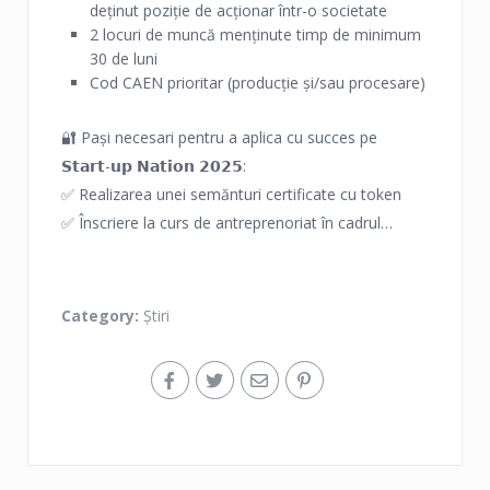
deținut poziție de acționar într-o societate
2 locuri de muncă menținute timp de minimum
30 de luni
Cod CAEN prioritar (producție și/sau procesare)
🔐 Pași necesari pentru a aplica cu succes pe
𝗦𝘁𝗮𝗿𝘁-𝘂𝗽 𝗡𝗮𝘁𝗶𝗼𝗻 𝟮𝟬𝟮𝟱:
✅ Realizarea unei semănturi certificate cu token
✅ Înscriere la curs de antreprenoriat în cadrul
programului de minimm 40 ore online sau offline
✅ Participarea la curs și absolvirea acestuia
✅ Înfințarea S.R.L.
Category:
Știri
✅ Depunerea proiectului
Pentru sprijinul cu pregătirea proiect → depunere
proiect → implementarea cu succes a proiectului vă
rugam să vă adresați la Centrul pentru Tineret,, Ion
Creanga” din Tuzla
Ai un proiect de investiții în plan? Află dacă ești