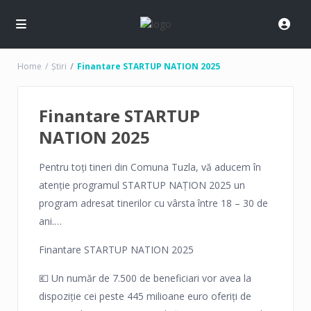
Home
Știri
Finantare STARTUP NATION 2025
Finantare STARTUP
NATION 2025
Pentru toți tineri din Comuna Tuzla, vă aducem în
atenție programul STARTUP NAȚION 2025 un
program adresat tinerilor cu vârsta între 18 – 30 de
ani.
Mai jos în descrie aveți toate informațiile de care
Finantare STARTUP NATION 2025
aveți nevoie pentru a aplica.
💶 Un număr de 7.500 de beneficiari vor avea la
dispoziție cei peste 445 milioane euro oferiți de