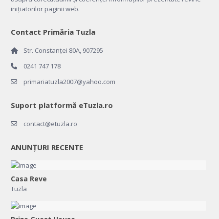
inițiatorilor paginii web.
Contact Primăria Tuzla
Str. Constanței 80A, 907295
0241 747 178
primariatuzla2007@yahoo.com
Suport platformă eTuzla.ro
contact@etuzla.ro
ANUNȚURI RECENTE
Casa Reve
Tuzla