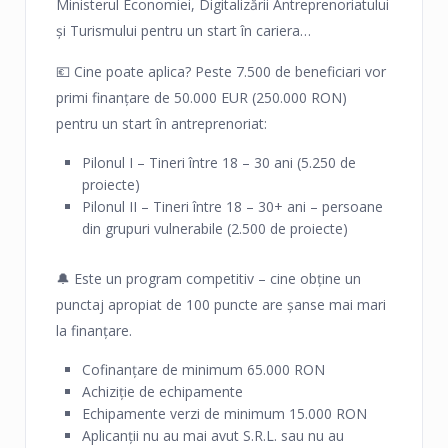
Ministerul Economiei, Digitalizării Antreprenoriatului
și Turismului pentru un start în cariera
antreprenoriatului.
💶 Cine poate aplica? Peste 7.500 de beneficiari vor
Cea de-a patra ediție a Start-up Nation vine cu
primi finanțare de 50.000 EUR (250.000 RON)
patru îmbunătățiri majore:
pentru un start în antreprenoriat:
➡ programul dispune de cea mai mare finanțare a
programului de până acum – 445 milioane euro;
Pilonul I – Tineri între 18 – 30 ani (5.250 de
proiecte)
➡ finanțarea provine 100% din fonduri europene;
Pilonul II – Tineri între 18 – 30+ ani – persoane
➡ 50% din finanțare va fi plătită la semnare –
din grupuri vulnerabile (2.500 de proiecte)
dobânzi cu 50% mai mici la bănci;
➡ analiza înscrierilor și documentației va fi realizată
🔔 Este un program competitiv – cine obține un
cu tehnologie AI – prin urmare o eficiență mai
punctaj apropiat de 100 puncte are șanse mai mari
ridicată.
la finanțare.
Cofinanțare de minimum 65.000 RON
Achiziție de echipamente
Echipamente verzi de minimum 15.000 RON
Aplicanții nu au mai avut S.R.L. sau nu au