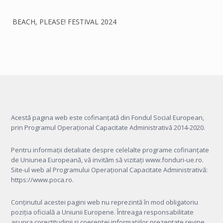
BEACH, PLEASE! FESTIVAL 2024
Acestă pagina web este cofinanțată din Fondul Social European,
prin Programul Operațional Capacitate Administrativă 2014-2020.
Pentru informații detaliate despre celelalte programe cofinanțate
de Uniunea Europeană, vă invităm să vizitați
www.fonduri-ue.ro
.
Site-ul web al Programului Operațional Capacitate Administrativă:
https://www.poca.ro
.
Conținutul acestei pagini web nu reprezintă în mod obligatoriu
poziția oficială a Uniunii Europene. Întreaga responsabilitate
asupra corectitudinii și coerenței informațiilor prezentate revine