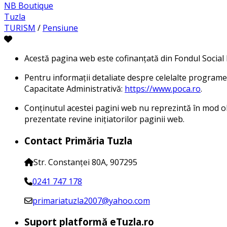
NB Boutique
Tuzla
TURISM
/
Pensiune
Acestă pagina web este cofinanțată din Fondul Socia
Pentru informații detaliate despre celelalte programe
Capacitate Administrativă:
https://www.poca.ro
.
Conținutul acestei pagini web nu reprezintă în mod obl
prezentate revine inițiatorilor paginii web.
Contact Primăria Tuzla
Str. Constanței 80A, 907295
0241 747 178
primariatuzla2007@yahoo.com
Suport platformă eTuzla.ro