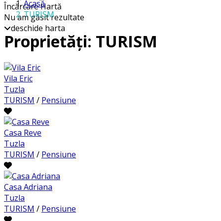
Acasă
Încărcare Hartă
TURISM
Nu am găsit rezultate
deschide harta
Proprietăți: TURISM
Vila Eric
Tuzla
TURISM
/
Pensiune
Casa Reve
Tuzla
TURISM
/
Pensiune
Casa Adriana
Tuzla
TURISM
/
Pensiune