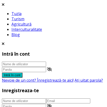
Tuzla
Turism
Agricultură
Interculturalitate
Blog
Intră în cont
Intră în cont
Nevoie de un cont? Înregistrează-te aici!
Aţi uitat parola?
Inregistreaza-te