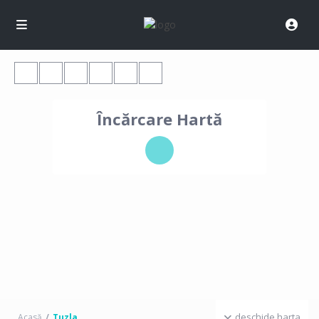
Încărcare Hartă
deschide harta
Acasă
Tuzla