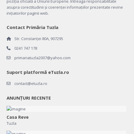
poziția oficială a Uniunii Europene. Întreaga responsabilitate
asupra corectitudinii și coerenței informațiilor prezentate revine
inițiatorilor paginii web.
Contact Primăria Tuzla
Str. Constanței 80A, 907295
0241 747 178
primariatuzla2007@yahoo.com
Suport platformă eTuzla.ro
contact@etuzla.ro
ANUNȚURI RECENTE
Casa Reve
Tuzla