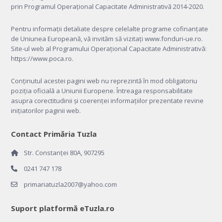
prin Programul Operațional Capacitate Administrativă 2014-2020.
Pentru informații detaliate despre celelalte programe cofinanțate
de Uniunea Europeană, vă invităm să vizitați
www.fonduri-ue.ro
.
Site-ul web al Programului Operațional Capacitate Administrativă:
https://www.poca.ro
.
Conținutul acestei pagini web nu reprezintă în mod obligatoriu
poziția oficială a Uniunii Europene. Întreaga responsabilitate
asupra corectitudinii și coerenței informațiilor prezentate revine
inițiatorilor paginii web.
Contact Primăria Tuzla
Str. Constanței 80A, 907295
0241 747 178
primariatuzla2007@yahoo.com
Suport platformă eTuzla.ro