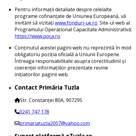
Pentru informații detaliate despre celelalte
programe cofinanțate de Uniunea Europeană, vă
invităm să vizitați
www.fonduri-ue.ro
. Site-ul web al
Programului Operațional Capacitate Administrativă:
https://www.poca.ro
.
Conținutul acestei pagini web nu reprezintă în mod
obligatoriu poziția oficială a Uniunii Europene.
Întreaga responsabilitate asupra corectitudinii și
coerenței informațiilor prezentate revine
inițiatorilor paginii web.
Contact Primăria Tuzla
Str. Constanței 80A, 907295
0241 747 178
primariatuzla2007@yahoo.com
Suport platformă eTuzla.ro